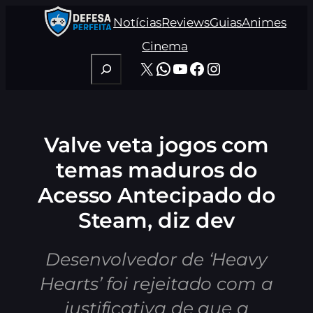
Pular
Notícias
Reviews
Guias
Animes
para
o
Cinema
conteúdo
Pesquisar
X
WhatsApp
Youtube
Facebook
Instagram
Valve veta jogos com
temas maduros do
Acesso Antecipado do
Steam, diz dev
Desenvolvedor de ‘Heavy
Hearts’ foi rejeitado com a
justificativa de que a