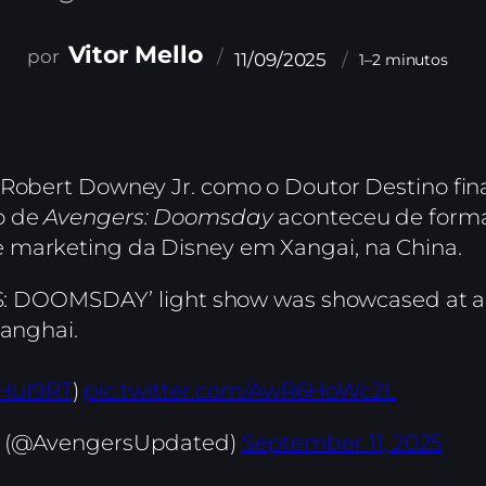
Vitor Mello
11/09/2025
1–2 minutos
 Robert Downey Jr. como o Doutor Destino fina
o de
Avengers: Doomsday
aconteceu de forma
 marketing da Disney em Xangai, na China.
RS: DOOMSDAY’ light show was showcased at a
anghai.
OHuI9RT
)
pic.twitter.com/AwR6HoWc2L
s (@AvengersUpdated)
September 11, 2025