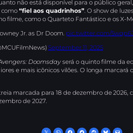
anto não está disponível para o público geral
to como
“fiel aos quadrinhos”
. O show de luz
no filme, como o Quarteto Fantástico e os X-M
 Downey Jr. as Dr Doom.
pic.twitter.com/5wqp6
(@MCUFilmNews)
September 11, 2025
Avengers: Doomsday
será o quinto filme da e
ores e mais icônicos vilões. O longa marcará
reia marcada para 18 de dezembro de 2026, 
zembro de 2027.