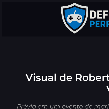
Pular
para
o
conteúdo
Visual de Rober
Prévia em um evento de marke