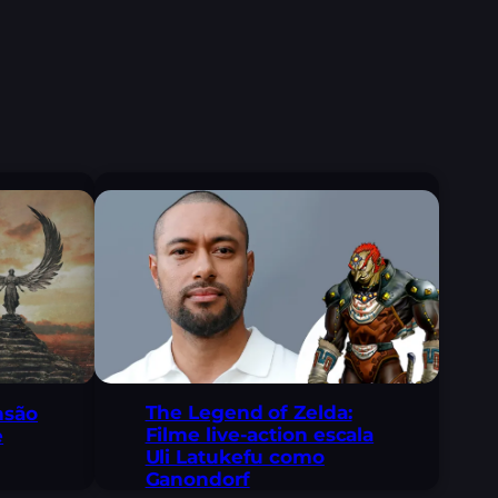
The Legend of Zelda:
nsão
Filme live-action escala
e
Uli Latukefu como
Ganondorf