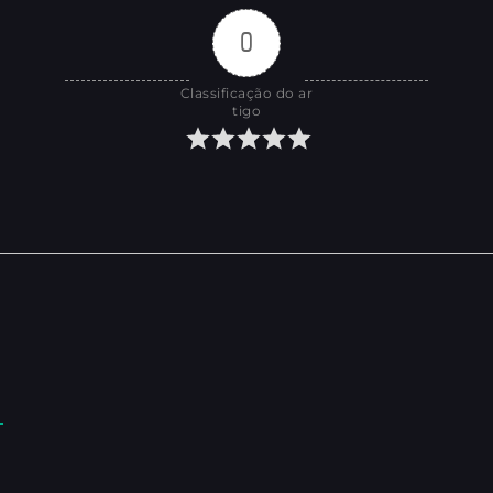
0
Classificação do ar
tigo