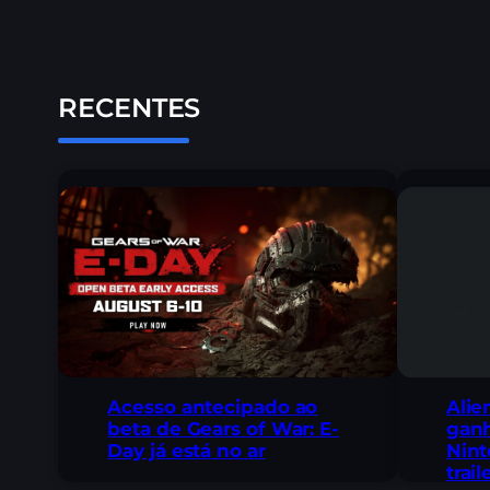
RECENTES
Acesso antecipado ao
Alie
beta de Gears of War: E-
ganh
Day já está no ar
Nint
trai