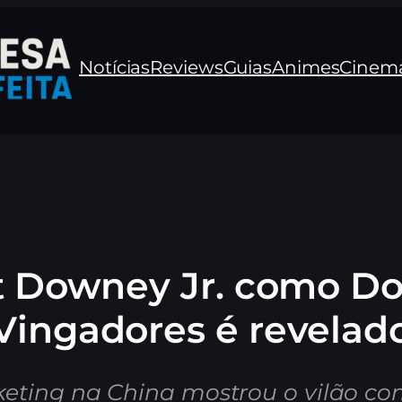
Notícias
Reviews
Guias
Animes
Cinem
t Downey Jr. como D
Vingadores é revelad
ting na China mostrou o vilão com