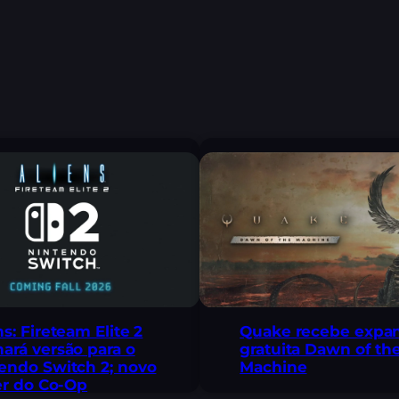
ns: Fireteam Elite 2
Quake recebe expa
ará versão para o
gratuita Dawn of th
endo Switch 2; novo
Machine
ler do Co-Op