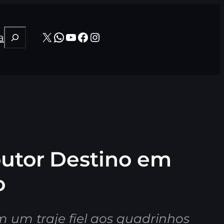
Pesquisar
X
WhatsApp
Youtube
Facebook
Instagram
a
outor Destino em
o
 um traje fiel aos quadrinhos