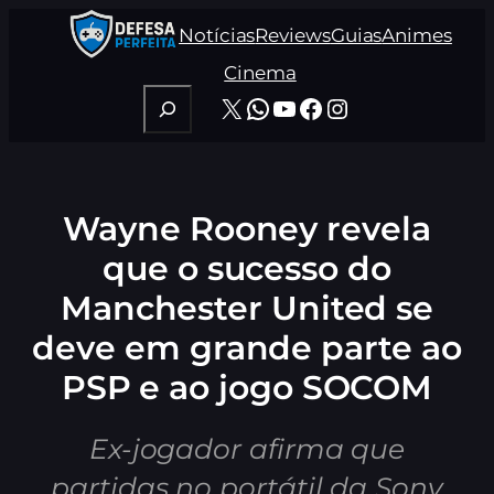
Pular
Notícias
Reviews
Guias
Animes
para
o
Cinema
conteúdo
Pesquisar
X
WhatsApp
Youtube
Facebook
Instagram
Wayne Rooney revela
que o sucesso do
Manchester United se
deve em grande parte ao
PSP e ao jogo SOCOM
Ex-jogador afirma que
partidas no portátil da Sony