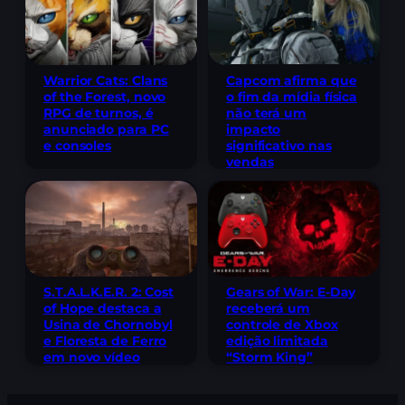
Warrior Cats: Clans
Capcom afirma que
of the Forest, novo
o fim da mídia física
RPG de turnos, é
não terá um
anunciado para PC
impacto
e consoles
significativo nas
vendas
S.T.A.L.K.E.R. 2: Cost
Gears of War: E-Day
of Hope destaca a
receberá um
Usina de Chornobyl
controle de Xbox
e Floresta de Ferro
edição limitada
em novo vídeo
“Storm King”