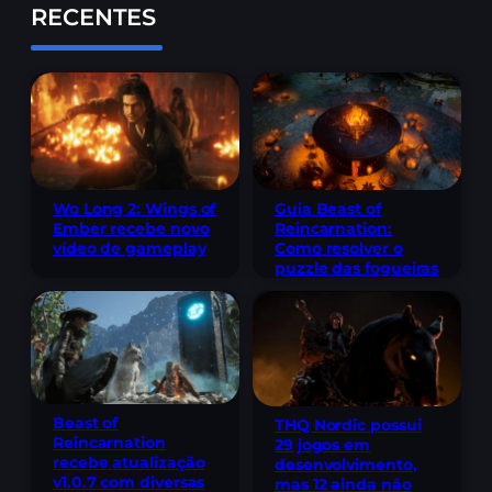
RECENTES
Wo Long 2: Wings of
Guia Beast of
Ember recebe novo
Reincarnation:
vídeo de gameplay
Como resolver o
puzzle das fogueiras
Beast of
THQ Nordic possui
Reincarnation
29 jogos em
recebe atualização
desenvolvimento,
v1.0.7 com diversas
mas 12 ainda não