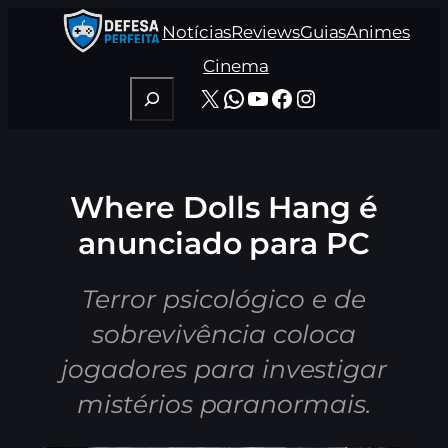
Pular
Notícias
Reviews
Guias
Animes
para
o
Cinema
conteúdo
Pesquisar
X
WhatsApp
Youtube
Facebook
Instagram
Where Dolls Hang é
anunciado para PC
Terror psicológico e de
sobrevivência coloca
jogadores para investigar
mistérios paranormais.