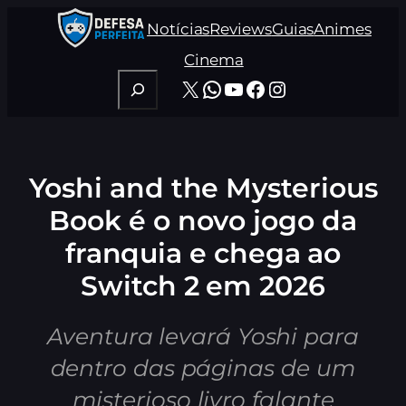
Pular
Notícias
Reviews
Guias
Animes
para
o
Cinema
conteúdo
Pesquisar
X
WhatsApp
Youtube
Facebook
Instagram
Yoshi and the Mysterious
Book é o novo jogo da
franquia e chega ao
Switch 2 em 2026
Aventura levará Yoshi para
dentro das páginas de um
misterioso livro falante