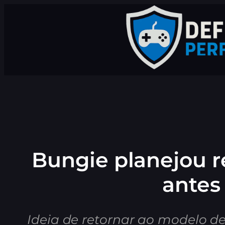
Pular
para
o
conteúdo
Bungie planejou re
antes
Ideia de retornar ao modelo d