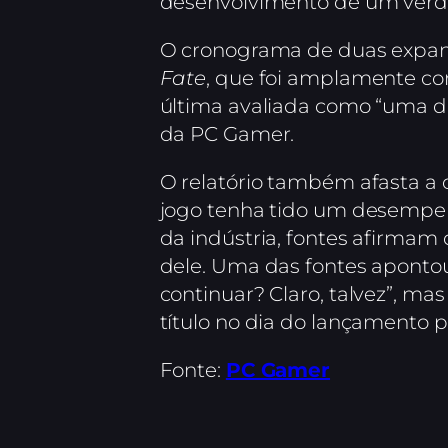
desenvolvimento de um ver
O cronograma de duas expan
Fate
, que foi amplamente c
última avaliada como “uma da
da PC Gamer.
O relatório também afasta 
jogo tenha tido um desempen
da indústria, fontes afirma
dele. Uma das fontes apontou
continuar? Claro, talvez”, m
título no dia do lançamento pa
Fonte:
PC Gamer