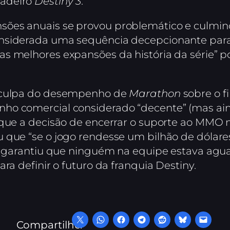
dadeiro
Destiny 3
.
sões anuais se provou problemático e culmi
onsiderada uma sequência decepcionante par
s melhores expansões da história da série” po
a culpa do desempenho de
Marathon
sobre o f
ho comercial considerado “decente” (mas aind
m que a decisão de encerrar o suporte ao MM
 que “se o jogo rendesse um bilhão de dólares
as garantiu que ninguém na equipe estava agu
ra definir o futuro da franquia Destiny.
Compartilhe: