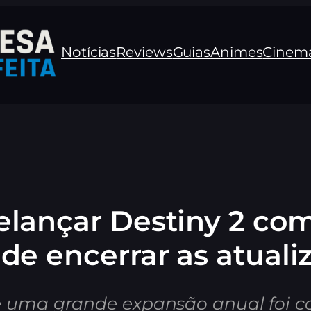
Notícias
Reviews
Guias
Animes
Cinem
lançar Destiny 2 como
 de encerrar as atuali
e uma grande expansão anual foi co