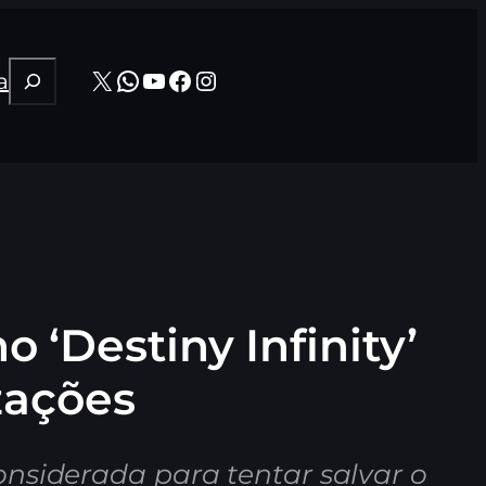
Pesquisar
X
WhatsApp
Youtube
Facebook
Instagram
a
 ‘Destiny Infinity’
zações
nsiderada para tentar salvar o