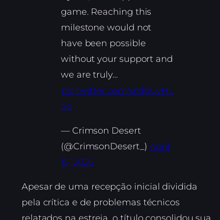
game. Reaching this
milestone would not
have been possible
without your support and
we are truly…
pic.twitter.com/xcdbCvHL
So
— Crimson Desert
(@CrimsonDesert_)
April
15, 2026
Apesar de uma recepção inicial dividida
pela crítica e de problemas técnicos
relatados na estreia, o título consolidou sua