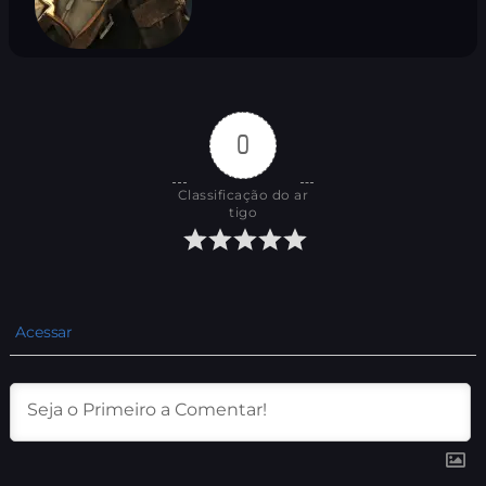
0
Classificação do ar
tigo
Acessar