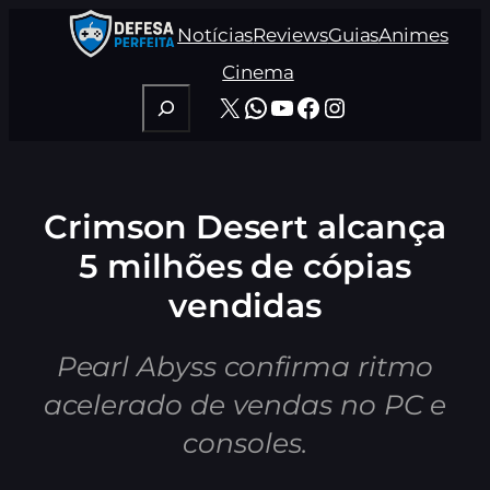
Pular
Notícias
Reviews
Guias
Animes
para
o
Cinema
conteúdo
Pesquisar
X
WhatsApp
Youtube
Facebook
Instagram
Crimson Desert alcança
5 milhões de cópias
vendidas
Pearl Abyss confirma ritmo
acelerado de vendas no PC e
consoles.