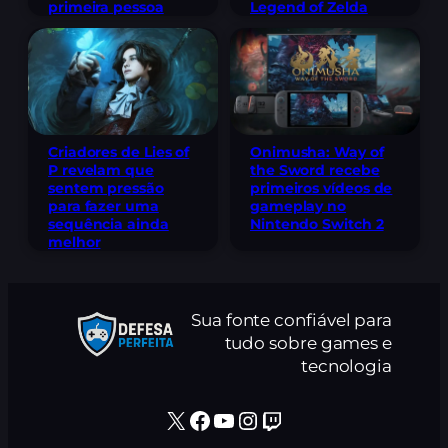
Legend of Zelda
primeira pessoa
Criadores de Lies of
Onimusha: Way of
P revelam que
the Sword recebe
sentem pressão
primeiros vídeos de
para fazer uma
gameplay no
sequência ainda
Nintendo Switch 2
melhor
Sua fonte confiável para
tudo sobre games e
tecnologia
X
Facebook
Youtube
Instagram
Twitch