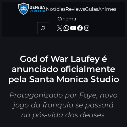
Pular
Notícias
Reviews
Guias
Animes
para
o
Cinema
conteúdo
Pesquisar
X
WhatsApp
Youtube
Facebook
Instagram
God of War Laufey é
anunciado oficialmente
pela Santa Monica Studio
Protagonizado por Faye, novo
jogo da franquia se passará
no pós-vida dos deuses.