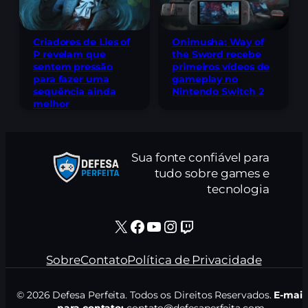
Criadores de Lies of
Onimusha: Way of
P revelam que
the Sword recebe
sentem pressão
primeiros vídeos de
para fazer uma
gameplay no
sequência ainda
Nintendo Switch 2
melhor
Sua fonte confiável para
tudo sobre games e
tecnologia
X
Facebook
Youtube
Instagram
Twitch
Sobre
Contato
Política de Privacidade
© 2026 Defesa Perfeita. Todos os Direitos Reservados.
E-mail