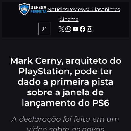
Pular
Notícias
Reviews
Guias
Animes
para
o
Cinema
conteúdo
Pesquisar
X
WhatsApp
Youtube
Facebook
Instagram
Mark Cerny, arquiteto do
PlayStation, pode ter
dado a primeira pista
sobre a janela de
lançamento do PS6
A declaração foi feita em um
vídeo sobre as novas