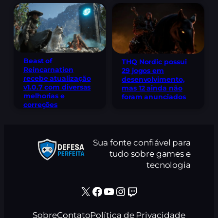
Beast of
THQ Nordic possui
Reincarnation
29 jogos em
recebe atualização
desenvolvimento,
v1.0.7 com diversas
mas 12 ainda não
melhorias e
foram anunciados
correções
Sua fonte confiável para
tudo sobre games e
tecnologia
X
Facebook
Youtube
Instagram
Twitch
Sobre
Contato
Política de Privacidade