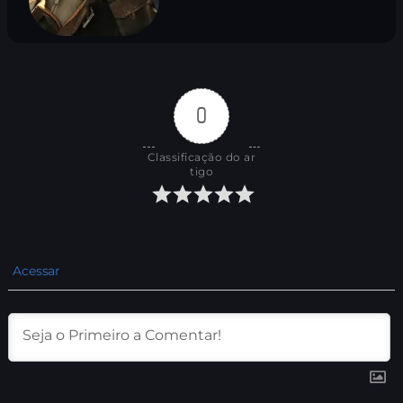
0
Classificação do ar
tigo
Acessar