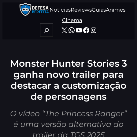
Pular
Notícias
Reviews
Guias
Animes
para
o
Cinema
conteúdo
Pesquisar
X
WhatsApp
Youtube
Facebook
Instagram
Monster Hunter Stories 3
ganha novo trailer para
destacar a customização
de personagens
O vídeo “The Princess Ranger”
é uma versão alternativa do
trailer da TGS 2025