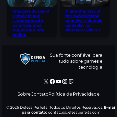
Criadores de Lies of
Onimusha: Way of
P revelam que
the Sword recebe
sentem pressão
primeiros vídeos de
para fazer uma
gameplay no
sequência ainda
Nintendo Switch 2
melhor
Sua fonte confiável para
tudo sobre games e
tecnologia
X
Facebook
Youtube
Instagram
Twitch
Sobre
Contato
Política de Privacidade
© 2026 Defesa Perfeita. Todos os Direitos Reservados.
E-mail
para contato:
contato@defesaperfeita.com