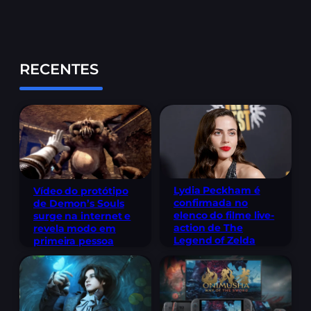
RECENTES
Lydia Peckham é
Vídeo do protótipo
confirmada no
de Demon’s Souls
elenco do filme live-
surge na internet e
action de The
revela modo em
Legend of Zelda
primeira pessoa