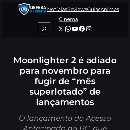
Pular
Notícias
Reviews
Guias
Animes
para
o
Cinema
conteúdo
Pesquisar
X
WhatsApp
Youtube
Facebook
Instagram
Moonlighter 2 é adiado
para novembro para
fugir de “mês
superlotado” de
lançamentos
O lançamento do Acesso
Antecipado no PC, que