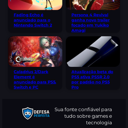
Fading Echo é
Persona 4 Revival
anunciado para o
ganha novo trailer
Nintendo Switch 2
focado em Yukiko
Amagi
Caladrius 2/Dark
Atualização beta do
Element é
PS5 ativa PSSR 2.0
anunciado para PS5,
por padrão no PS5
Switch e PC
Pro
Sua fonte confiável para
tudo sobre games e
tecnologia