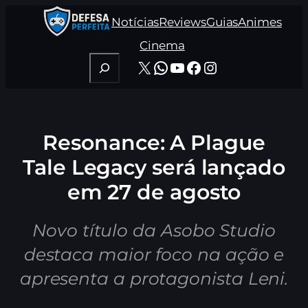
Pular
Notícias
Reviews
Guias
Animes
para
o
Cinema
conteúdo
Pesquisar
X
WhatsApp
Youtube
Facebook
Instagram
Resonance: A Plague
Tale Legacy será lançado
em 27 de agosto
Novo título da Asobo Studio
destaca maior foco na ação e
apresenta a protagonista Leni.