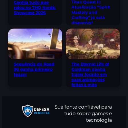
Titan Quest II:
Confira tudo que
Atualização “Spirit
rolou no THQ Nordic
Mastery and
Showcase 2026
Crafting” já está
disponível
Sequência de Road
The Eternal Life of
96 ganha primeiro
Goldman ganha
teaser
trailer focado em
suas animações
feitas à mão
Sua fonte confiável para
tudo sobre games e
tecnologia