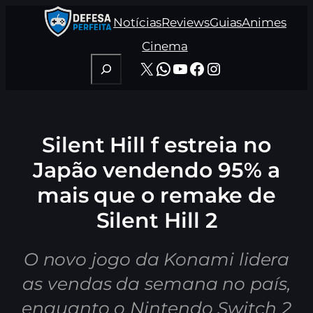
Pular
Notícias
Reviews
Guias
Animes
para
o
Cinema
conteúdo
Pesquisar
X
WhatsApp
Youtube
Facebook
Instagram
Silent Hill f estreia no
Japão vendendo 95% a
mais que o remake de
Silent Hill 2
O novo jogo da Konami lidera
as vendas da semana no país,
enquanto o Nintendo Switch 2