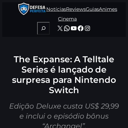
Pular
Notícias
Reviews
Guias
Animes
para
o
Cinema
conteúdo
Pesquisar
X
WhatsApp
Youtube
Facebook
Instagram
The Expanse: A Telltale
Series é lançado de
surpresa para Nintendo
Switch
Edição Deluxe custa US$ 29,99
e inclui o episódio bônus
“Archangel”.