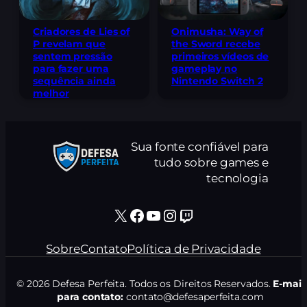
Criadores de Lies of
Onimusha: Way of
P revelam que
the Sword recebe
sentem pressão
primeiros vídeos de
para fazer uma
gameplay no
sequência ainda
Nintendo Switch 2
melhor
Sua fonte confiável para
tudo sobre games e
tecnologia
X
Facebook
Youtube
Instagram
Twitch
Sobre
Contato
Política de Privacidade
© 2026 Defesa Perfeita. Todos os Direitos Reservados.
E-mail
para contato:
contato@defesaperfeita.com