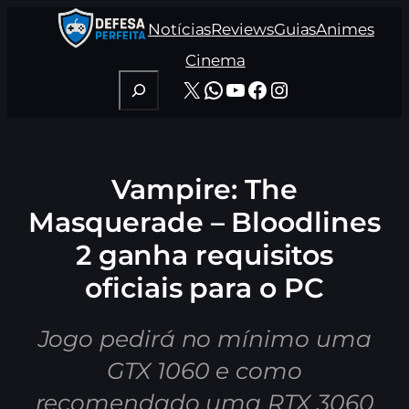
Pular
Notícias
Reviews
Guias
Animes
para
o
Cinema
conteúdo
Pesquisar
X
WhatsApp
Youtube
Facebook
Instagram
Vampire: The
Masquerade – Bloodlines
2 ganha requisitos
oficiais para o PC
Jogo pedirá no mínimo uma
GTX 1060 e como
recomendado uma RTX 3060