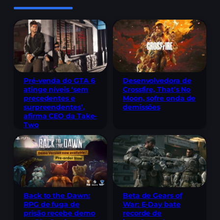
Pré-venda do GTA 6
Desenvolvedora de
atinge níveis ‘sem
Crossfire, That’s No
precedentes e
Moon, sofre onda de
surpreendentes’,
demissões
afirma CEO da Take-
Two
Back to the Dawn:
Beta de Gears of
RPG de fuga de
War: E-Day bate
prisão recebe demo
recorde de