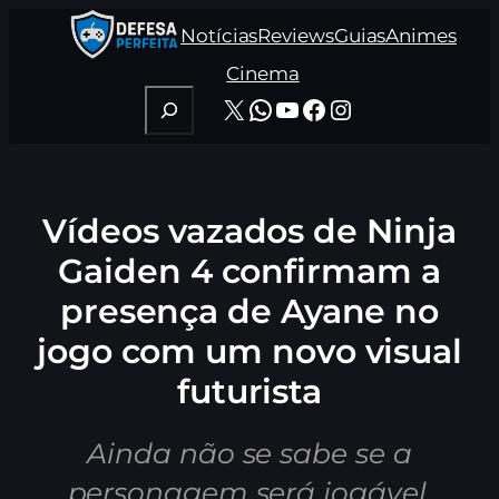
Pular
Notícias
Reviews
Guias
Animes
para
o
Cinema
conteúdo
Pesquisar
X
WhatsApp
Youtube
Facebook
Instagram
Vídeos vazados de Ninja
Gaiden 4 confirmam a
presença de Ayane no
jogo com um novo visual
futurista
Ainda não se sabe se a
personagem será jogável.