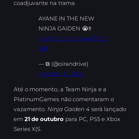
coadjuvante na trama.
AYANE IN THE NEW
NINJA GAIDEN 😭‼️
pic.twitter.com/oyeWYEb
5RI
— ⧉ (@oirandrive)
October 10, 2025
Até o momento, a Team Ninja e a
PlatinumGames não comentaram o
vazamento.
Ninja Gaiden 4
será lançado
em
21 de outubro
para PC, PS5 e Xbox
Series X|S.