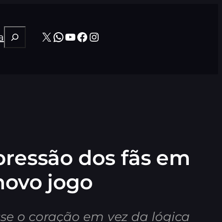
Pesquisar
X
WhatsApp
Youtube
Facebook
Instagram
a
pressão dos fãs em
novo jogo
sse o coração em vez da lógica