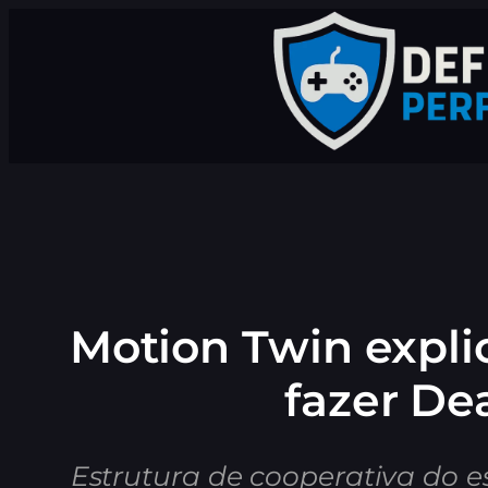
Pular
para
o
conteúdo
Motion Twin expli
fazer De
Estrutura de cooperativa do e