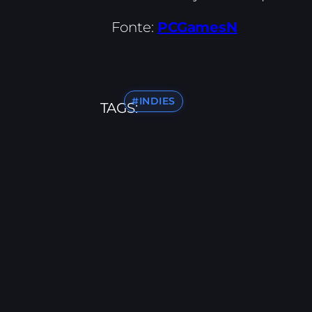
Fonte:
PCGamesN
#INDIES
TAGS: