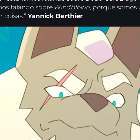
mos falando sobre
Windblown
, porque somos 
r coisas.”
Yannick Berthier