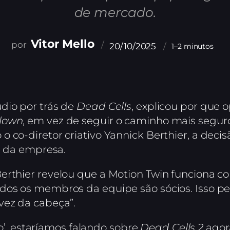
de mercado.
Vitor Mello
20/10/2025
1–2 minutos
dio por trás de
Dead Cells
, explicou por que
lown
, em vez de seguir o caminho mais segur
 co-diretor criativo Yannick Berthier, a decis
ca da empresa.
Berthier revelou que a Motion Twin funciona 
odos os membros da equipe são sócios. Isso 
vez da cabeça”.
’, estaríamos falando sobre
Dead Cells 2
agor