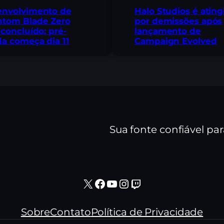
envolvimento de
Halo Studios é ating
ntom Blade Zero
por demissões após
 concluído; pré-
lançamento de
a começa dia 11
Campaign Evolved
Sua fonte confiável pa
X
Facebook
Youtube
Instagram
Twitch
Sobre
Contato
Política de Privacidade