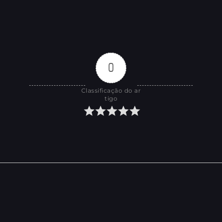
0
Classificação do ar
tigo