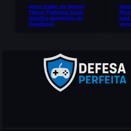
Novo trailer de Marvel
Des
Tōkon Fighting Souls
Pha
detalha gameplay de
está
Deadpool
vend