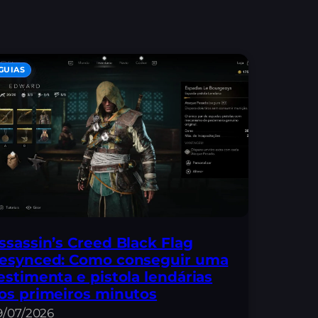
GUIAS
ssassin’s Creed Black Flag
esynced: Como conseguir uma
estimenta e pistola lendárias
os primeiros minutos
9/07/2026