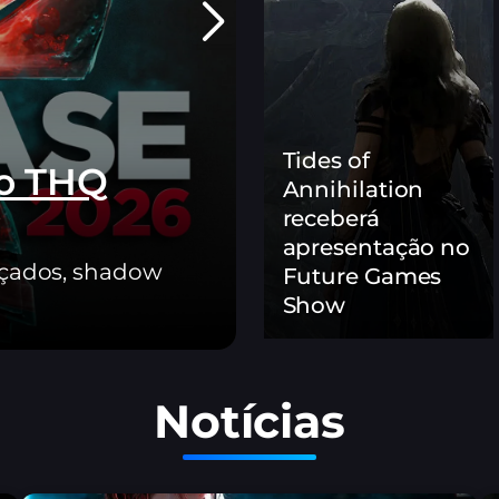
Tides of
no THQ
GTA 6 ganha
Annihilation
na Netflix n
receberá
apresentação no
nçados, shadow
Rockstar confirma a
Future Games
chegará ao YouTube.
Show
Notícias