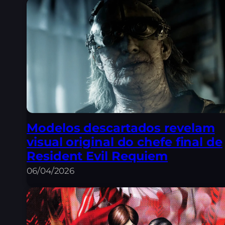
Modelos descartados revelam
visual original do chefe final de
Resident Evil Requiem
06/04/2026