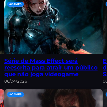
#GAMES
Série de Mass Effect será
E
reescrita para atrair um público
d
que não joga videogame
S
06/04/2026
0
#GAMES