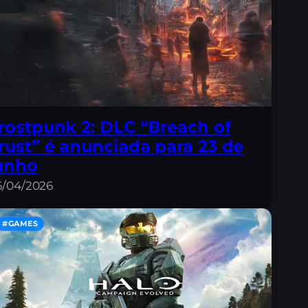
rostpunk 2: DLC “Breach of
rust” é anunciada para 23 de
unho
6/04/2026
#GAMES