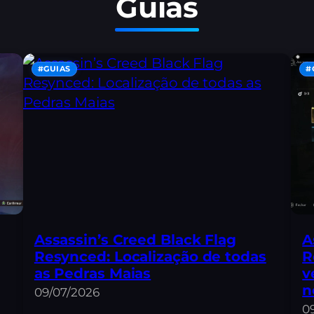
Guias
#GUIAS
#
Assassin’s Creed Black Flag
A
Resynced: Localização de todas
R
as Pedras Maias
v
n
09/07/2026
0